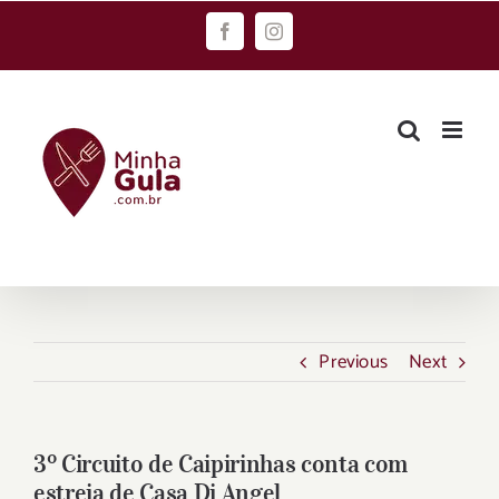
Skip
Facebook
Instagram
to
content
Previous
Next
3º Circuito de Caipirinhas conta com
estreia de Casa Di Angel