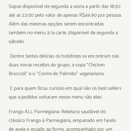
Sopas disponível de segunda a sexta a partir das 18:30
até as 22:00 pelo valor de apenas R$49,90 por pessoa.
Além das mesmas opções serem encontradas
também no menu à la cart
e,
disponível
de segunda a
sábado.
Dentre tantas
delícias
os holofotes se encontram nas
duas novas receitas do grup
o,
a sopa
“Chicken
Broccoli
“
e o
“
Creme de Pallmit
o”
vegetariano
.
E para quem ficou curioso em qual são os best sellers
que a pedidos voltaram nesse menu são eles:
Frango ALL Parmegiana:
Releitura saudável do
clássico Frango à Parmegiana, empanado em farelo
de aveia e assado ao forno, acompanhado por um