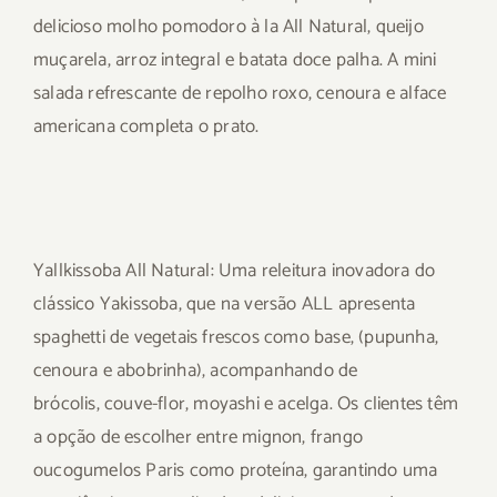
delicioso molho pomodoro à la All Natural, queijo
muçarela, arroz integral e batata doce palha. A mini
salada refrescante de repolho roxo, cenoura e alface
americana completa o prato.
Yallkissoba All Natural:
Uma releitura inovadora do
clássico
Y
akissoba,
que na versão ALL
apresenta
spaghetti de vegetais frescos como base
,
(
pupunha,
cenoura e abobrinha), acompanhando de
brócolis,
couve-flor
, moyashi e acelga.
Os clientes têm
a opção de escolher entre mignon, frango
ou
cogumelos Paris como proteína, garantindo uma