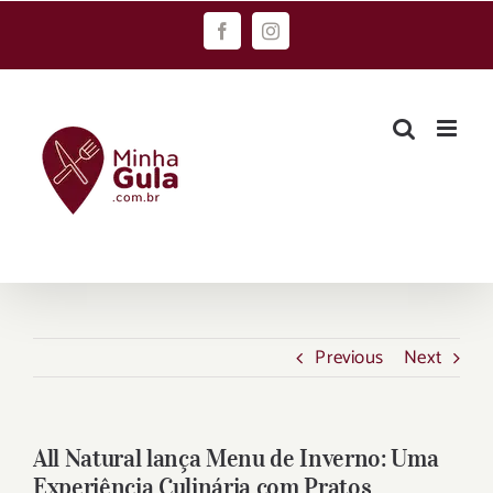
Skip
Facebook
Instagram
to
content
Previous
Next
All Natural lança Menu de Inverno: Uma
Experiência Culinária com Pratos