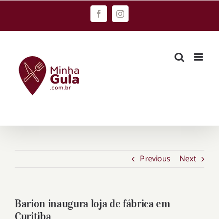
Skip
Facebook
Instagram
to
content
Previous
Next
Barion inaugura loja de fábrica em
Curitiba