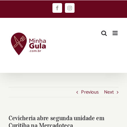
Skip
Facebook
Instagram
to
content
Previous
Next
Cevicheria abre segunda unidade em
Curitiba na Mercadoteca