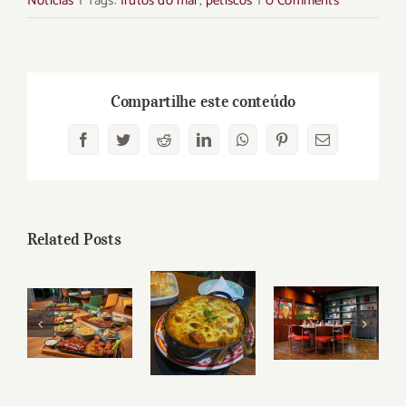
Notícias
|
Tags:
frutos do mar
,
petiscos
|
0 Comments
Compartilhe este conteúdo
Facebook
Twitter
Reddit
LinkedIn
WhatsApp
Pinterest
Email
Related Posts