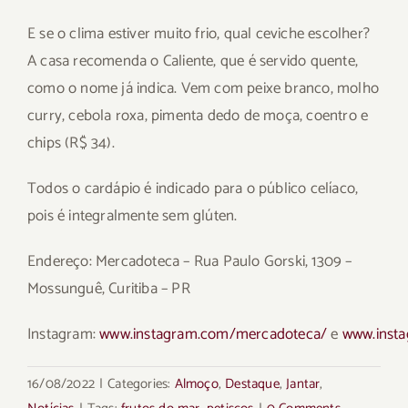
E se o clima estiver muito frio, qual ceviche escolher?
A casa recomenda o Caliente, que é servido quente,
como o nome já indica. Vem com peixe branco, molho
curry, cebola roxa, pimenta dedo de moça, coentro e
chips (R$ 34).
Todos o cardápio é indicado para o público celíaco,
pois é integralmente sem glúten.
Endereço: Mercadoteca – Rua Paulo Gorski, 1309 –
Mossunguê, Curitiba – PR
Instagram:
www.instagram.com/mercadoteca/
e
www.inst
16/08/2022
|
Categories:
Almoço
,
Destaque
,
Jantar
,