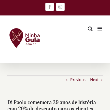
Skip
Facebook
Instagram
to
content
Previous
Next
Di Paolo comemora 29 anos de história
com 29% de desconto para os clientes