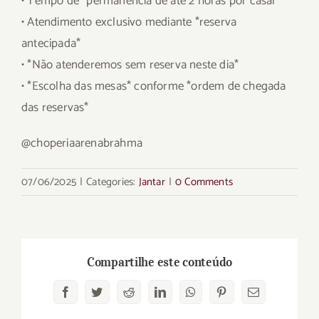
• Tempo de *permanência de até 2 horas por casal*
• Atendimento exclusivo mediante *reserva
antecipada*
• *Não atenderemos sem reserva neste dia*
• *Escolha das mesas* conforme *ordem de chegada
das reservas*
@choperiaarenabrahma
07/06/2025
|
Categories:
Jantar
|
0 Comments
Compartilhe este conteúdo
Facebook
Twitter
Reddit
LinkedIn
WhatsApp
Pinterest
Email