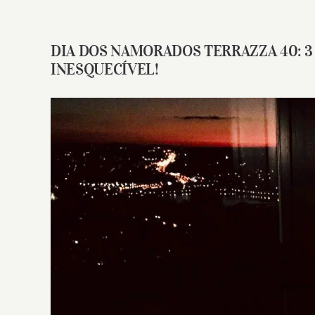
DIA DOS NAMORADOS TERRAZZA 40: 3
INESQUECÍVEL!
View
Larger
Image