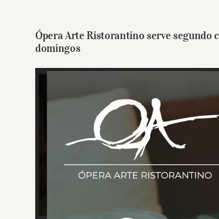
Ópera Arte Ristorantino serve segundo 
domingos
View
Larger
Image