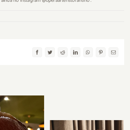
u ainda no Instagram @operaarteristorantino .
Facebook
Twitter
Reddit
LinkedIn
WhatsApp
Pinterest
Email