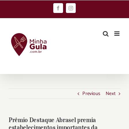
Skip
Facebook
Instagram
to
content
Previous
Next
Prêmio Destaque Abrasel premia
estabelecimentos importantes da