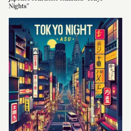
Nights”
View
Larger
Image