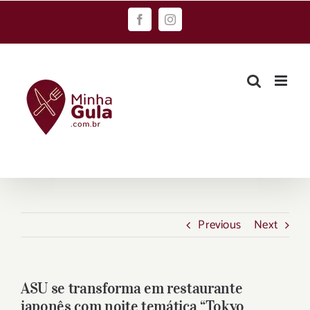
Skip
Facebook
Instagram
to
content
Previous
Next
ASU se transforma em restaurante
japonês com noite temática “Tokyo