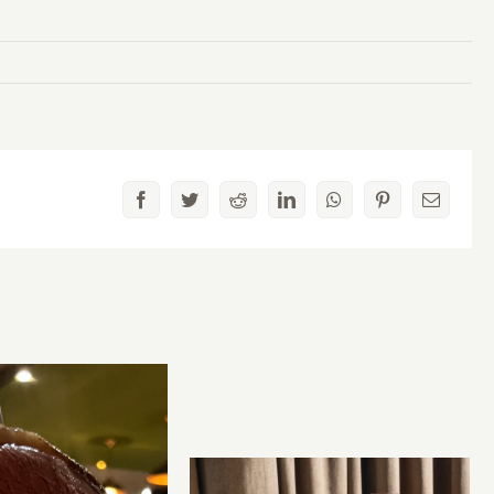
Facebook
Twitter
Reddit
LinkedIn
WhatsApp
Pinterest
Email