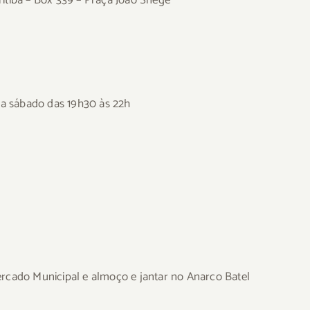
itiba – Box 339 – Praça João Snege
a a sábado das 19h30 às 22h
rcado Municipal e almoço e jantar no Anarco Batel